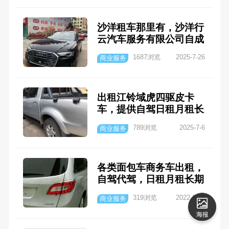
沙洋租车那里有，沙洋行
云汽车服务有限公司自成
立以致力于为客户提供方
1687浏览
2025-7-26
商业服务
便丶快捷\舒适丶安心的
租车服务，可为客户提供
全新做个性化服务，送车
出租江铃域虎四驱皮卡
上门，服务到家，公司提
车，提供自驾日租月租长
供自驾\代驾，日租丶月
期包车服务
租丶长期包车丶婚庆用车
789浏览
2025-7-6
商业服务
丶商务用车，方便您随时
随地租车出行。
各类面包车商务车出租，
自驾代驾，日租月租长期
包车服务
319浏览
2022-9-13
商业服务